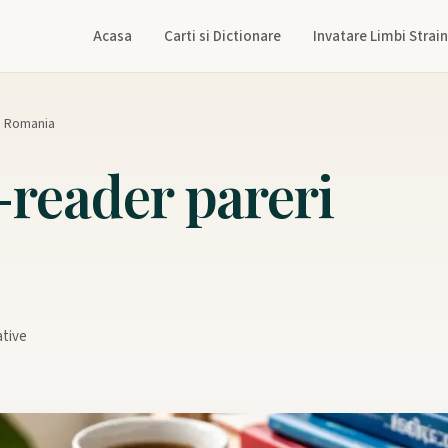
Acasa
Carti si Dictionare
Invatare Limbi Strai
i Romania
reader pareri
ative