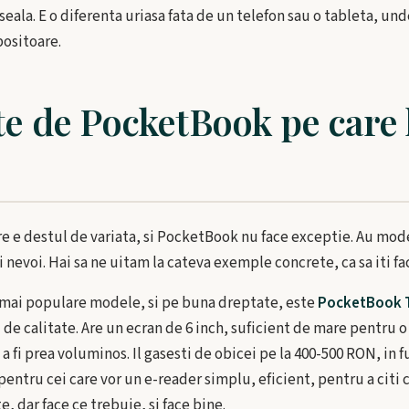
boseala. E o diferenta uriasa fata de un telefon sau o tableta, u
bositoare.
te de PocketBook pe care 
re e destul de variata, si PocketBook nu face exceptie. Au mo
 nevoi. Hai sa ne uitam la cateva exemple concrete, ca sa iti fac
 mai populare modele, si pe buna dreptate, este
PocketBook T
l de calitate. Are un ecran de 6 inch, suficient de mare pentru o
 a fi prea voluminos. Il gasesti de obicei pe la 400-500 RON, in 
pentru cei care vor un e-reader simplu, eficient, pentru a citi c
, dar face ce trebuie, si face bine.