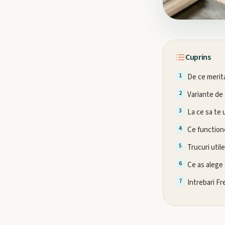
Cuprins
De ce merit
Variante de
La ce sa te 
Ce function
Trucuri util
Ce as alege 
Intrebari F