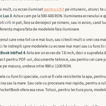
ai mult, cu ecran iluminat
pentru citit
pe intuneric, atunci te u
c Lux 3
. Asta e cam pe la 500-600 RON. Iluminarea ecranului e a
ti citi in pat, fara sa deranjezi pe nimeni, sau in avion, cand l
diferenta majora fata de modelele fara iluminare.
enul care vrea tot ce e mai bun, sau citesti mult si vrei cea ma
ci te indrepti spre modelele cu ecrane mai mari sau cu functii
Book InkPad 4
. Asta are un ecran de 7.8 inch, deci o suprafata 
fect pentru PDF-uri, documente tehnice, sau pentru cei care p
e pe masura, undeva intre 900 si 1100 RON.
ele cu functii speciale, cum ar fi cele rezistente la apa, pentru
scina sau la mare. Sau cele cu procesare mai rapida, pentru a rul
ocketBook ofera asa ceva. Totusi, pentru lectura pura, model