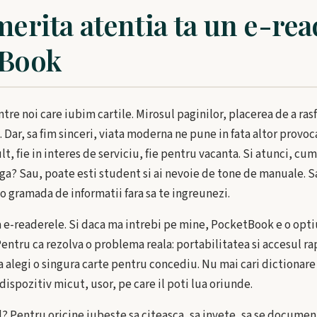
merita atentia ta un e-re
tBook
re noi care iubim cartile. Mirosul paginilor, placerea de a rasf
 Dar, sa fim sinceri, viata moderna ne pune in fata altor provoc
t, fie in interes de serviciu, fie pentru vacanta. Si atunci, cum
ga? Sau, poate esti student si ai nevoie de tone de manuale. S
a o gramada de informatii fara sa te ingreunezi.
na e-readerele. Si daca ma intrebi pe mine, PocketBook e o opt
Pentru ca rezolva o problema reala: portabilitatea si accesul ra
 alegi o singura carte pentru concediu. Nu mai cari dictionare
dispozitiv micut, usor, pe care il poti lua oriunde.
l? Pentru oricine iubeste sa citeasca, sa invete, sa se docume