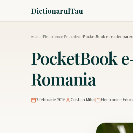
DictionarulTau
Acasa
/
Electronice Educative
/
PocketBook e-reader parer
PocketBook e-
Romania
3 februarie 2026
Cristian Mihai
Electronice Educ