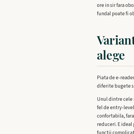
ore in sir fara o
fundal poate fi o
Varian
alege
Piata de e-reade
diferite bugete si
Unul dintre cele
fel de entry-leve
confortabila, fara
reduceri. E ideal 
functii complicate