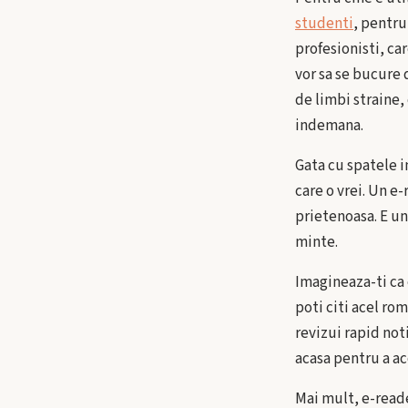
studenti
, pentru
profesionisti, ca
vor sa se bucure 
de limbi straine,
indemana.
Gata cu spatele i
care o vrei. Un e
prietenoasa. E u
minte.
Imagineaza-ti ca 
poti citi acel rom
revizui rapid noti
acasa pentru a ac
Mai mult, e-reade