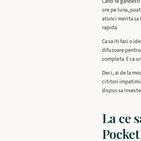
Cand te gandesti l
ore pe luna, poat
atunci merita sa 
rapida.
Ca sa iti faci o id
difuzoare pentru 
completa. E ca un
Deci, ai de la mo
cititori impatimit
dispus sa investe
La ce s
Pocke