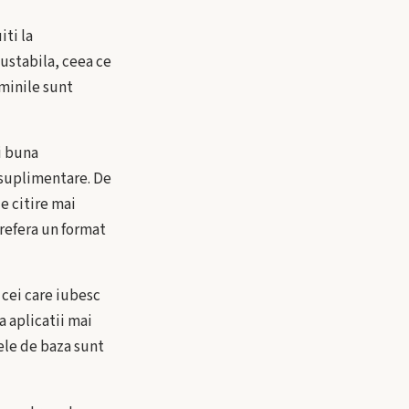
iti la
justabila, ceea ce
uminile sunt
i buna
 suplimentare. De
de citire mai
refera un format
 cei care iubesc
a aplicatii mai
ele de baza sunt