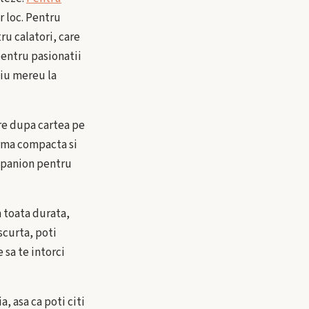
r loc. Pentru
ru calatori, care
 pentru pasionatii
diu mereu la
are dupa cartea pe
orma compacta si
mpanion pentru
m toata durata,
 scurta, poti
 sa te intorci
, asa ca poti citi