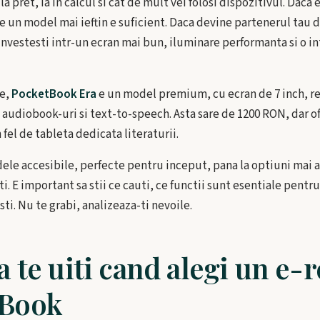
a pret, ia in calcul si cat de mult vei folosi dispozitivul. Daca
e un model mai ieftin e suficient. Daca devine partenerul tau de
investesti intr-un ecran mai bun, iluminare performanta si o in
ee,
PocketBook Era
e un model premium, cu ecran de 7 inch, re
audiobook-uri si text-to-speech. Asta sare de 1200 RON, dar o
 fel de tableta dedicata literaturii.
dele accesibile, perfecte pentru inceput, pana la optiuni mai
i. E important sa stii ce cauti, ce functii sunt esentiale pentru 
sti. Nu te grabi, analizeaza-ti nevoile.
a te uiti cand alegi un e-
tBook