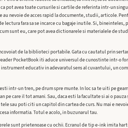
 ca pot avea toate cursurile si cartile de referinta intr-un singu
re au nevoie de acces rapid la documente, studii, articole. Pent
de lectura fara sa se incarce cu bagaje inutile. Si, bineinteles,
 cum sunt eu, care pot avea dictionarele si materialele de stu
ncovoiat de la biblioteci portabile. Gata cu cautatul prin sert
-reader PocketBook iti aduce universul de cunostinte intr-o f
n instrument educativ in adevaratul sens al cuvantului, un co
esti intr-un tren, pe drum spre munte. In loc sa te uiti pe gea
an pe care il tot amani. Sau, daca esti la facultate si ai o pauza
tele sau poti citi un capitol din cartea de curs. Nu mai e nevoie
cesa informatia. Totul e acolo, in buzunarul tau.
rele sunt prietenoase cu ochii. Ecranul de tip e-ink imita hartia