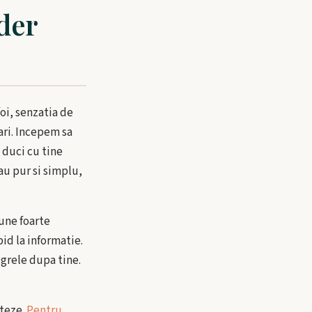
ader
oi, senzatia de
ari. Incepem sa
 duci cu tine
au pur si simplu,
iune foarte
pid la informatie.
 grele dupa tine.
nteze.
Pentru