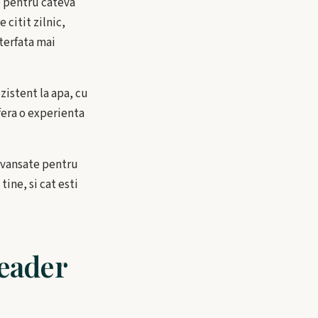
 e pentru cateva
 citit zilnic,
terfata mai
zistent la apa, cu
fera o experienta
 avansate pentru
tine, si cat esti
reader