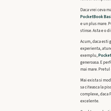
Daca vrei ceva m
PocketBook Basi
e un plus mare. Po
stinse. Asta e o 
Acum, daca esti g
experienta, atun
exemplu,
Pocket
generoasa. E per
mai mare. Pretul 
Mai exista si mod
sa citeasca la pi
complexe, daca P
excelente.