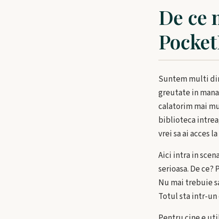
De ce 
Pocke
Suntem multi dint
greutate in mana.
calatorim mai mul
biblioteca intrea
vrei sa ai acces l
Aici intra in sce
serioasa. De ce? 
Nu mai trebuie sa
Totul sta intr-un 
Pentru cine e uti