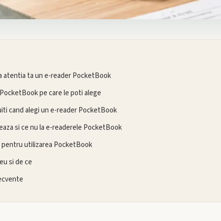
a atentia ta un e-reader PocketBook
 PocketBook pe care le poti alege
uiti cand alegi un e-reader PocketBook
eaza si ce nu la e-readerele PocketBook
e pentru utilizarea PocketBook
eu si de ce
recvente