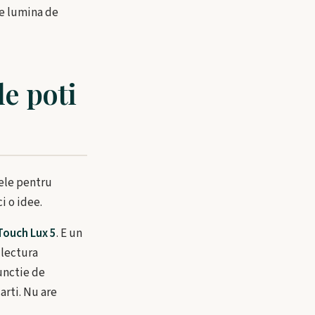
nde lumina de
le poti
dele pentru
i o idee.
ouch Lux 5
. E un
 lectura
functie de
arti. Nu are