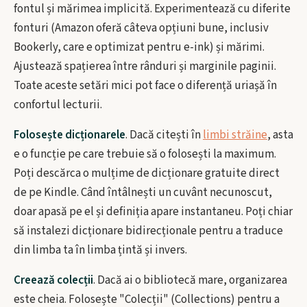
fontul și mărimea implicită. Experimentează cu diferite
fonturi (Amazon oferă câteva opțiuni bune, inclusiv
Bookerly, care e optimizat pentru e-ink) și mărimi.
Ajustează spațierea între rânduri și marginile paginii.
Toate aceste setări mici pot face o diferență uriașă în
confortul lecturii.
Folosește dicționarele
. Dacă citești în
limbi străine
, asta
e o funcție pe care trebuie să o folosești la maximum.
Poți descărca o mulțime de dicționare gratuite direct
de pe Kindle. Când întâlnești un cuvânt necunoscut,
doar apasă pe el și definiția apare instantaneu. Poți chiar
să instalezi dicționare bidirecționale pentru a traduce
din limba ta în limba țintă și invers.
Creează colecții
. Dacă ai o bibliotecă mare, organizarea
este cheia. Folosește "Colecții" (Collections) pentru a