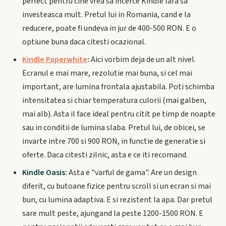
perfect pentru cine vrea sa incerce Kindle fara sa
investeasca mult. Pretul lui in Romania, cand e la
reducere, poate fi undeva in jur de 400-500 RON. E o
optiune buna daca citesti ocazional.
Kindle Paperwhite
:
Aici vorbim deja de un alt nivel.
Ecranul e mai mare, rezolutie mai buna, si cel mai
important, are lumina frontala ajustabila. Poti schimba
intensitatea si chiar temperatura culorii (mai galben,
mai alb). Asta il face ideal pentru citit pe timp de noapte
sau in conditii de lumina slaba. Pretul lui, de obicei, se
invarte intre 700 si 900 RON, in functie de generatie si
oferte. Daca citesti zilnic, asta e ce iti recomand.
Kindle Oasis:
Asta e "varful de gama". Are un design
diferit, cu butoane fizice pentru scroll si un ecran si mai
bun, cu lumina adaptiva. E si rezistent la apa. Dar pretul
sare mult peste, ajungand la peste 1200-1500 RON. E