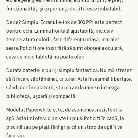
e o alegere grea. Pentru mine, echilibrul dintre preț,
funcționalități și experiența de citit este imbatabil.
De ce? Simplu. Ecranul e-ink de 300 PPI este perfect
pentru ochi. Lumina frontală ajustabilă, inclusiv
temperatura culorii, face diferența uriașă, mai ales
seara. Pot citi ore în șir fără să simt oboseala oculară,
ceva ce nicio tabletă nu poate oferi.
Durata bateriei e pur și simplu fantastică. Nu mă stresez
să îl încarc săptămânal, ci lunar. Asta înseamnă libertate.
Când plec în călătorii, știu că am la mine o întreagă
bibliotecă, ușoară și compactă.
Modelul Paperwhite este, de asemenea, rezistent la
apă. Asta îmi oferă o liniște în plus. Pot citi în cadă, la
piscină sau pe plajă fără grija că un strop de apă îi va
face rău.