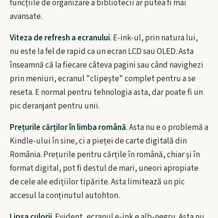
funcțiile de organizare a bibliotecii ar putea fi mai
avansate.
Viteza de refresh a ecranului
. E-ink-ul, prin natura lui,
nu este la fel de rapid ca un ecran LCD sau OLED. Asta
înseamnă că la fiecare câteva pagini sau când navighezi
prin meniuri, ecranul "clipește" complet pentru a se
reseta. E normal pentru tehnologia asta, dar poate fi un
pic deranjant pentru unii.
Prețurile cărților în limba română
. Asta nu e o problemă a
Kindle-ului în sine, ci a pieței de carte digitală din
România. Prețurile pentru cărțile în română, chiar și în
format digital, pot fi destul de mari, uneori apropiate
de cele ale edițiilor tipărite. Asta limitează un pic
accesul la conținutul autohton.
Lipsa culorii
. Evident, ecranul e-ink e alb-negru. Asta nu