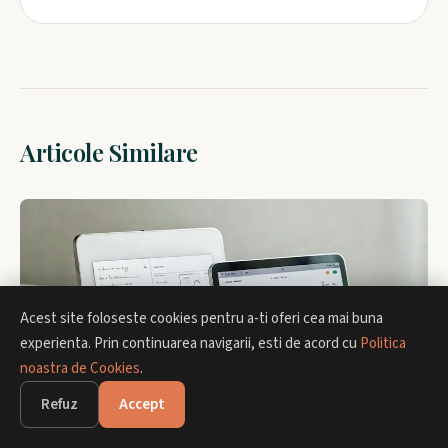
Articole Similare
ELECTRONICE EDUCATIVE
Acest site foloseste cookies pentru a-ti oferi cea mai buna
experienta. Prin continuarea navigarii, esti de acord cu
Politica
noastra de Cookies
.
Refuz
Accept