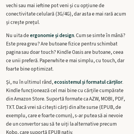
vechi sau mai ieftine pot veni și cu opțiune de
conectivitate celulară (3G/4G), dar asta e mai rară acum
și crește prețul.
Nu uita de
ergonomie și design
. Cum se simte în mână?
Este prea greu? Are butoane fizice pentru schimbat
pagina sau doar touch? Kindle Oasis are butoane, ceea
ce unii preferă. Paperwhite e mai simplu, cu touch, dar
foarte bine optimizat.
Și, nu în ultimul rând,
ecosistemul și formatul cărților
.
Kindle funcționează cel mai bine cu cărțile cumpărate
din Amazon Store. Suportă formate ca AZW, MOBI, PDF,
TXT. Dacă vrei să citești cărți din alte surse (EPUB, de
exemplu, care e foarte comun), s-ar putea să ai nevoie
de un convertor sau să te uiți la alternative precum
Kobo, care suportă EPUB nativ.