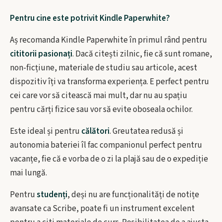
Pentru cine este potrivit Kindle Paperwhite?
Aș recomanda Kindle Paperwhite în primul rând pentru
cititorii pasionați
. Dacă citești zilnic, fie că sunt romane,
non-ficțiune, materiale de studiu sau articole, acest
dispozitiv îți va transforma experiența. E perfect pentru
cei care vor să citească mai mult, dar nu au spațiu
pentru cărți fizice sau vor să evite oboseala ochilor.
Este ideal și pentru
călători
. Greutatea redusă și
autonomia bateriei îl fac companionul perfect pentru
vacanțe, fie că e vorba de o zi la plajă sau de o expediție
mai lungă.
Pentru
studenți
, deși nu are funcționalități de notițe
avansate ca Scribe, poate fi un instrument excelent