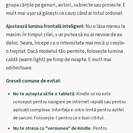
grupa cărțile pe genuri, autori, subiecte sau proiecte. E
mult mai ușor să găsești ce cauți când ai totul ordonat.
Ajustează lumina frontală inteligent
. Nu o lăsa mereu la
maxim. În timpul zilei, s-ar putea să nu ai nevoie de ea
deloc. Seara, începe cu o intensitate mai mică și crește-
o treptat. Dacă modelul tău permite, folosește lumina
caldă (warm light) pe timp de noapte. E mult mai
odihnitoare.
Greseli comune de evitat:
Nu te aștepta să fie o tabletă.
Kindle-ul nu este
conceput pentru navigare pe internet rapidă sau pentru
aplicații complexe. Interfața e-ink e lentă pentru astfel
de sarcini. Folosește-l pentru ce e bun: cititul.
Nu te stresa cu "versiunea" de Kindle.
Pentru