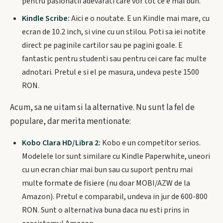
pentru pasionatii adevarati care vor tot ce e mai bun.
Kindle Scribe:
Aici e o noutate. E un Kindle mai mare, cu
ecran de 10.2 inch, si vine cu un stilou. Poti sa iei notite
direct pe paginile cartilor sau pe pagini goale. E
fantastic pentru studenti sau pentru cei care fac multe
adnotari. Pretul e si el pe masura, undeva peste 1500
RON.
Acum, sa ne uitam si la alternative. Nu sunt la fel de
populare, dar merita mentionate:
Kobo Clara HD/Libra 2:
Kobo e un competitor serios.
Modelele lor sunt similare cu Kindle Paperwhite, uneori
cu un ecran chiar mai bun sau cu suport pentru mai
multe formate de fisiere (nu doar MOBI/AZW de la
Amazon). Pretul e comparabil, undeva in jur de 600-800
RON. Sunt o alternativa buna daca nu esti prins in