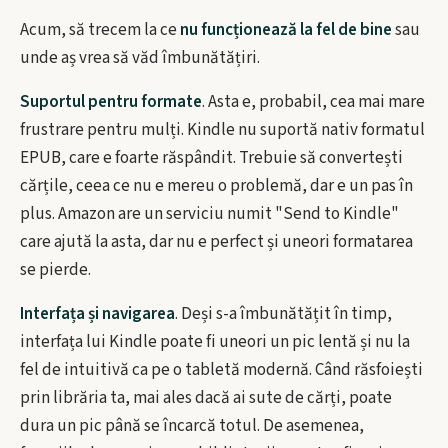
Acum, să trecem la ce
nu funcționează la fel de bine
sau
unde aș vrea să văd îmbunătățiri.
Suportul pentru formate
. Asta e, probabil, cea mai mare
frustrare pentru mulți. Kindle nu suportă nativ formatul
EPUB, care e foarte răspândit. Trebuie să convertești
cărțile, ceea ce nu e mereu o problemă, dar e un pas în
plus. Amazon are un serviciu numit "Send to Kindle"
care ajută la asta, dar nu e perfect și uneori formatarea
se pierde.
Interfața și navigarea
. Deși s-a îmbunătățit în timp,
interfața lui Kindle poate fi uneori un pic lentă și nu la
fel de intuitivă ca pe o tabletă modernă. Când răsfoiești
prin librăria ta, mai ales dacă ai sute de cărți, poate
dura un pic până se încarcă totul. De asemenea,