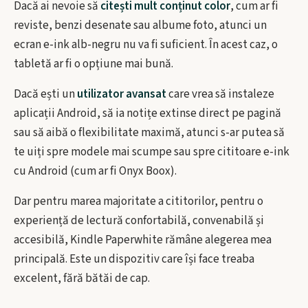
Dacă ai nevoie să
citești mult conținut color
, cum ar fi
reviste, benzi desenate sau albume foto, atunci un
ecran e-ink alb-negru nu va fi suficient. În acest caz, o
tabletă ar fi o opțiune mai bună.
Dacă ești un
utilizator avansat
care vrea să instaleze
aplicații Android, să ia notițe extinse direct pe pagină
sau să aibă o flexibilitate maximă, atunci s-ar putea să
te uiți spre modele mai scumpe sau spre cititoare e-ink
cu Android (cum ar fi Onyx Boox).
Dar pentru marea majoritate a cititorilor, pentru o
experiență de lectură confortabilă, convenabilă și
accesibilă, Kindle Paperwhite rămâne alegerea mea
principală. Este un dispozitiv care își face treaba
excelent, fără bătăi de cap.