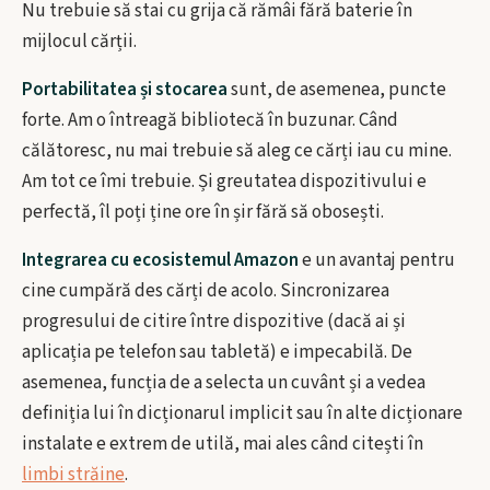
Nu trebuie să stai cu grija că rămâi fără baterie în
mijlocul cărții.
Portabilitatea și stocarea
sunt, de asemenea, puncte
forte. Am o întreagă bibliotecă în buzunar. Când
călătoresc, nu mai trebuie să aleg ce cărți iau cu mine.
Am tot ce îmi trebuie. Și greutatea dispozitivului e
perfectă, îl poți ține ore în șir fără să obosești.
Integrarea cu ecosistemul Amazon
e un avantaj pentru
cine cumpără des cărți de acolo. Sincronizarea
progresului de citire între dispozitive (dacă ai și
aplicația pe telefon sau tabletă) e impecabilă. De
asemenea, funcția de a selecta un cuvânt și a vedea
definiția lui în dicționarul implicit sau în alte dicționare
instalate e extrem de utilă, mai ales când citești în
limbi străine
.