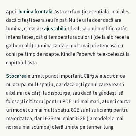
Apoi,
lumina frontală
. Asta e o funcție esențială, mai ales
dacă citești seara sau în pat. Nu te uita doar dacă are
lumina, ci dacă e
ajustabilă
. Ideal, să poți modifica atât
intensitatea, cât și temperatura culorii (de la alb rece la
galben cald). Lumina caldă e mult mai prietenoasă cu
ochii pe timp de noapte. Kindle Paperwhite excelează la
capitolul ăsta.
Stocarea
e un alt punct important. Cărțile electronice
nu ocupă mult spațiu, dar dacă ești genul care vrea să
aibă mii de cărți la dispoziție, sau dacă te gândești să
folosești cititorul pentru PDF-uri mai mari, atunci caută
un model cu mai mult spațiu. 8GB sunt suficienți pentru
majoritatea, dar 16GB sau chiar 32GB (la modelele mai
noi sau mai scumpe) oferă liniște pe termen lung.