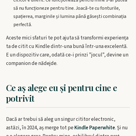
cititor e diferit. Ce funcționează pentru mine s-ar putea
să nu funcționeze pentru tine. Joacă-te cu fonturile,
spațierea, marginile și lumina până găsești combinația
perfectă.
Aceste mici sfaturi te pot ajuta să transformi experiența
ta de citit cu Kindle dintr-una bună într-una excelentă.
E un dispozitiv care, odată ce-i prinzi "jocul", devine un
companion de nădejde.
Ce aș alege eu și pentru cine e
potrivit
Dacă ar trebui să aleg un singur cititor electronic,
astăzi, în 2024, aș merge tot pe
Kindle Paperwhite
. Și nu