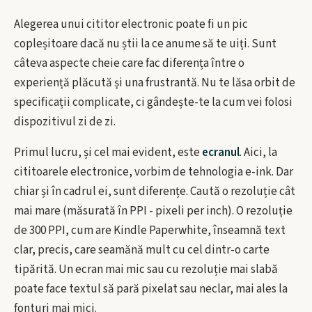
Alegerea unui cititor electronic poate fi un pic
copleșitoare dacă nu știi la ce anume să te uiți. Sunt
câteva aspecte cheie care fac diferența între o
experiență plăcută și una frustrantă. Nu te lăsa orbit de
specificații complicate, ci gândește-te la cum vei folosi
dispozitivul zi de zi.
Primul lucru, și cel mai evident, este
ecranul
. Aici, la
cititoarele electronice, vorbim de tehnologia e-ink. Dar
chiar și în cadrul ei, sunt diferențe. Caută o rezoluție cât
mai mare (măsurată în PPI - pixeli per inch). O rezoluție
de 300 PPI, cum are Kindle Paperwhite, înseamnă text
clar, precis, care seamănă mult cu cel dintr-o carte
tipărită. Un ecran mai mic sau cu rezoluție mai slabă
poate face textul să pară pixelat sau neclar, mai ales la
fonturi mai mici.