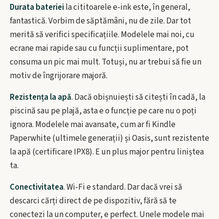
Durata bateriei
la cititoarele e-ink este, în general,
fantastică. Vorbim de săptămâni, nu de zile. Dar tot
merită să verifici specificațiile. Modelele mai noi, cu
ecrane mai rapide sau cu funcții suplimentare, pot
consuma un pic mai mult. Totuși, nu ar trebui să fie un
motiv de îngrijorare majoră.
Rezistența la apă
. Dacă obișnuiești să citești în cadă, la
piscină sau pe plajă, asta e o funcție pe care nu o poți
ignora. Modelele mai avansate, cum ar fi Kindle
Paperwhite (ultimele generații) și Oasis, sunt rezistente
la apă (certificare IPX8). E un plus major pentru liniștea
ta.
Conectivitatea
. Wi-Fi e standard. Dar dacă vrei să
descarci cărți direct de pe dispozitiv, fără să te
conectezi la un computer, e perfect. Unele modele mai