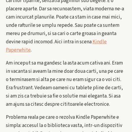
cartilor tiparite, senzatia paginilor sub degete. E o
placere aparte. Dar sa recunoastem, viata moderna ne-a
cam incurcat planurile. Poate ca stam in case mai mici,
unde rafturile se umplu repede. Sau poate ca suntem
mereu pe drumuri, si sa cari o carte groasa in geanta
devine rapid incomod. Aici intra in scena
Kindle
Paperwhite
.
Am inceput sa ma gandesc la asta acum cativa ani. Eram
in vacanta si aveam la mine doar doua carti, una pe care
o terminasem si alta pe care nu eram sigur ca o voi citi.
Era frustrant. Vedeam oameni cu tablete pline de carti,
si am zis ca trebuie sa fie o solutie mai eleganta. Si asa
am ajuns sa citesc despre cititoarele electronice.
Problema reala pe care o rezolva Kindle Paperwhite e
simpla: accesul la o biblioteca vasta, intr-un dispozitiv