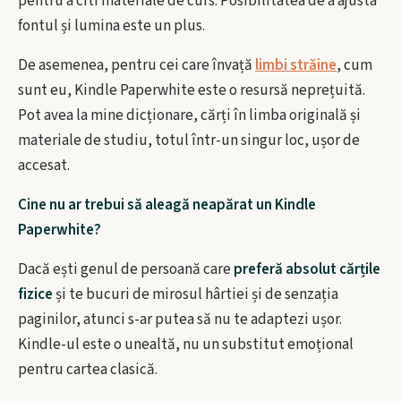
pentru a citi materiale de curs. Posibilitatea de a ajusta
fontul și lumina este un plus.
De asemenea, pentru cei care învață
limbi străine
, cum
sunt eu, Kindle Paperwhite este o resursă neprețuită.
Pot avea la mine dicționare, cărți în limba originală și
materiale de studiu, totul într-un singur loc, ușor de
accesat.
Cine nu ar trebui să aleagă neapărat un Kindle
Paperwhite?
Dacă ești genul de persoană care
preferă absolut cărțile
fizice
și te bucuri de mirosul hârtiei și de senzația
paginilor, atunci s-ar putea să nu te adaptezi ușor.
Kindle-ul este o unealtă, nu un substitut emoțional
pentru cartea clasică.