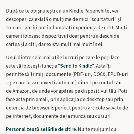
După ce te obișnuiești cu un Kindle Paperwhite, vei
descoperi că există o mulțime de mici "scurtături" și
trucuri care îți pot îmbunătăți experiența de citit. Mulți
oameni folosesc dispozitivul doar pentru a deschide
cartea și a citi, dar există mult mai mult în el.
Unul dintre cele mai utile lucruri pe care le poți face
este să folosești funcția
"Send to Kindle"
. Asta îți
permite să trimiți documente (PDF-uri, DOCX, EPUB-uri
– pe care le va converti automat) direct pe contul tău
de Amazon, de unde vor apărea pe dispozitivul tău. Poți
face asta prin email, prin aplicația de desktop sau prin
extensia de browser. E perfect pentru articole salvate de
pe internet, documente de la muncă sau cursuri.
Personalizează setările de citire
. Nu te mulțumi cu