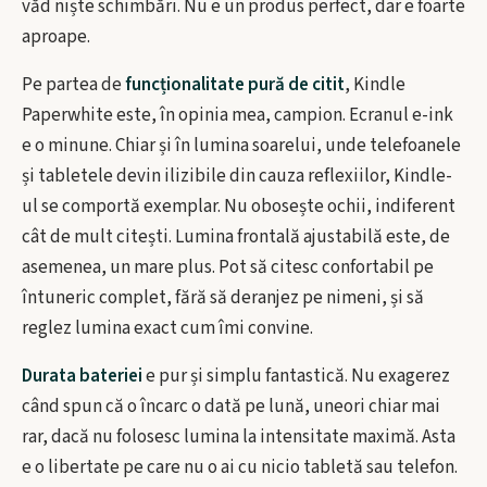
văd niște schimbări. Nu e un produs perfect, dar e foarte
aproape.
Pe partea de
funcționalitate pură de citit
, Kindle
Paperwhite este, în opinia mea, campion. Ecranul e-ink
e o minune. Chiar și în lumina soarelui, unde telefoanele
și tabletele devin ilizibile din cauza reflexiilor, Kindle-
ul se comportă exemplar. Nu obosește ochii, indiferent
cât de mult citești. Lumina frontală ajustabilă este, de
asemenea, un mare plus. Pot să citesc confortabil pe
întuneric complet, fără să deranjez pe nimeni, și să
reglez lumina exact cum îmi convine.
Durata bateriei
e pur și simplu fantastică. Nu exagerez
când spun că o încarc o dată pe lună, uneori chiar mai
rar, dacă nu folosesc lumina la intensitate maximă. Asta
e o libertate pe care nu o ai cu nicio tabletă sau telefon.