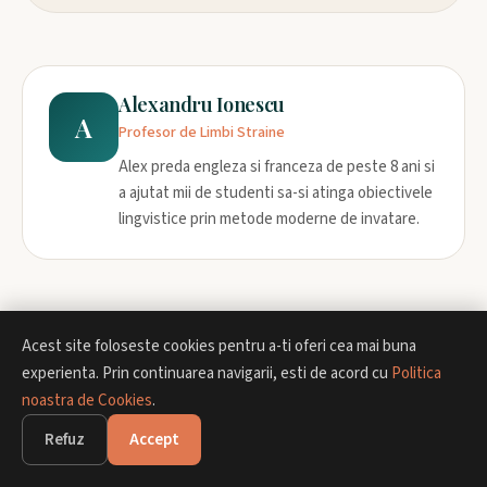
Alexandru Ionescu
A
Profesor de Limbi Straine
Alex preda engleza si franceza de peste 8 ani si
a ajutat mii de studenti sa-si atinga obiectivele
lingvistice prin metode moderne de invatare.
Acest site foloseste cookies pentru a-ti oferi cea mai buna
experienta. Prin continuarea navigarii, esti de acord cu
Politica
Articole Similare
noastra de Cookies
.
Refuz
Accept
INVATARE LIMBI STRAINE