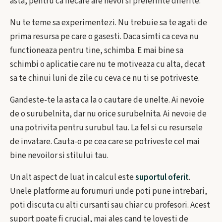
asta, pentru ca fiecare are nevoi si preferinte diferite.
Nu te teme sa experimentezi. Nu trebuie sa te agati de
prima resursa pe care o gasesti. Daca simti ca ceva nu
functioneaza pentru tine, schimba. E mai bine sa
schimbi o aplicatie care nu te motiveaza cu alta, decat
sa te chinui luni de zile cu ceva ce nu ti se potriveste.
Gandeste-te la asta ca la o cautare de unelte. Ai nevoie
de o surubelnita, dar nu orice surubelnita. Ai nevoie de
una potrivita pentru surubul tau. La fel si cu resursele
de invatare. Cauta-o pe cea care se potriveste cel mai
bine nevoilor si stilului tau.
Un alt aspect de luat in calcul este
suportul oferit
.
Unele platforme au forumuri unde poti pune intrebari,
poti discuta cu alti cursanti sau chiar cu profesori. Acest
suport poate fi crucial, mai ales cand te lovesti de