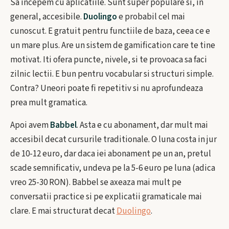
Sa incepem cu aplicatiile. Sunt super populare si, in
general, accesibile.
Duolingo
e probabil cel mai
cunoscut. E gratuit pentru functiile de baza, ceea ce e
un mare plus. Are un sistem de gamification care te tine
motivat. Iti ofera puncte, nivele, si te provoaca sa faci
zilnic lectii. E bun pentru vocabular si structuri simple.
Contra? Uneori poate fi repetitiv si nu aprofundeaza
prea mult gramatica.
Apoi avem
Babbel
. Asta e cu abonament, dar mult mai
accesibil decat cursurile traditionale. O luna costa in jur
de 10-12 euro, dar daca iei abonament pe un an, pretul
scade semnificativ, undeva pe la 5-6 euro pe luna (adica
vreo 25-30 RON). Babbel se axeaza mai mult pe
conversatii practice si pe explicatii gramaticale mai
clare. E mai structurat decat
Duolingo
.