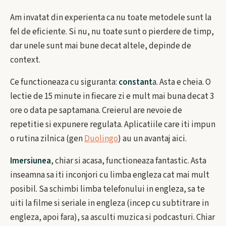
Am invatat din experienta ca nu toate metodele sunt la
fel de eficiente. Si nu, nu toate sunt o pierdere de timp,
dar unele sunt mai bune decat altele, depinde de
context.
Ce functioneaza cu siguranta:
constant
a. Asta e cheia. O
lectie de 15 minute in fiecare zi e mult mai buna decat 3
ore o data pe saptamana. Creierul are nevoie de
repetitie si expunere regulata. Aplicatiile care iti impun
o rutina zilnica (gen
Duolingo
) au un avantaj aici.
Imersiunea
, chiar si acasa, functioneaza fantastic. Asta
inseamna sa iti inconjori cu limba engleza cat mai mult
posibil. Sa schimbi limba telefonului in engleza, sa te
uiti la filme si seriale in engleza (incep cu subtitrare in
engleza, apoi fara), sa asculti muzica si podcasturi. Chiar