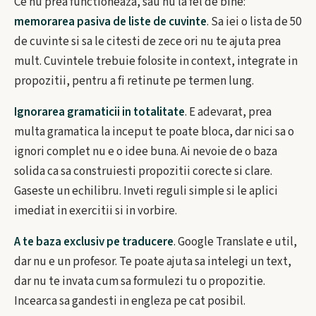
Ce nu prea functioneaza, sau nu la fel de bine:
memorarea pasiva de liste de cuvinte
. Sa iei o lista de 50
de cuvinte si sa le citesti de zece ori nu te ajuta prea
mult. Cuvintele trebuie folosite in context, integrate in
propozitii, pentru a fi retinute pe termen lung.
Ignorarea gramaticii in totalitate
. E adevarat, prea
multa gramatica la inceput te poate bloca, dar nici sa o
ignori complet nu e o idee buna. Ai nevoie de o baza
solida ca sa construiesti propozitii corecte si clare.
Gaseste un echilibru. Inveti reguli simple si le aplici
imediat in exercitii si in vorbire.
A te baza exclusiv pe traducere
. Google Translate e util,
dar nu e un profesor. Te poate ajuta sa intelegi un text,
dar nu te invata cum sa formulezi tu o propozitie.
Incearca sa gandesti in engleza pe cat posibil.