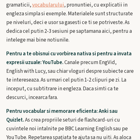
gramaticii,
vocabularului
, pronuntiei, cu explicatii in
engleza simpla si exemple. Materialele sunt structurate
pe niveluri, deci e usor sa gasesti ce ti se potriveste. As
dedica cel putin 2-3 sesiuni pe saptamana aici, pentru a
intelege mai bine notiunile.
Pentru a te obisnui cu vorbirea nativa si pentru a invata
expresii uzuale: YouTube.
Canale precum EngVid,
English with Lucy, sau chiar vloguri despre subiecte care
te intereseaza. As urmari cel putin 1-2 clipuri pe zi. La
inceput, cu subtitrare in engleza. Daca simti ca te
descurci, incearca fara.
Pentru vocabular si memorare eficienta: Anki sau
Quizlet.
As crea propriile seturi de flashcard-uri cu
cuvintele noi intalnite pe BBC Learning English sau pe
YouTube. Repetarea spațiata te ajuta sa nu uiti. As aloca