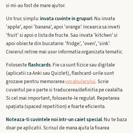
si mi-au fost de mare ajutor.
Un truc simplu:
invata cuvinte in grupuri
. Nu invata
'apple', apoi 'banana', apoi 'orange'. Incearca sa inveti
'fruit' si apoi o lista de fructe. Sau invata 'kitchen' si
apoi obiecte din bucatarie: 'fridge', 'oven', 'sink'.
Creierul retine mai usor informatia organizata tematic.
Foloseste
flashcards
. Fie ca sunt fizice sau digitale
(aplicatii ca Anki sau Quizlet), flashcard-urile sunt
grozave pentru memorarea
vocabularului
. Scrie
cuvantul pe o parte si traducerea/definitia pe cealalta.
Si cel mai important, foloseste-le regulat. Repetarea
spațiata (spaced repetition) e foarte eficienta.
Noteaza-ti cuvintele noi intr-un caiet special
. Nu te baza
doar pe aplicatii. Scrisul de mana ajuta la fixarea