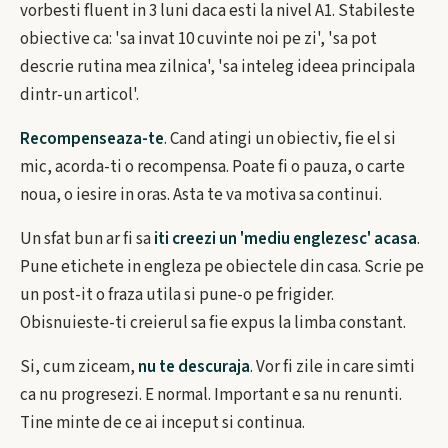
vorbesti fluent in 3 luni daca esti la nivel A1. Stabileste
obiective ca: 'sa invat 10 cuvinte noi pe zi', 'sa pot
descrie rutina mea zilnica', 'sa inteleg ideea principala
dintr-un articol'.
Recompenseaza-te
. Cand atingi un obiectiv, fie el si
mic, acorda-ti o recompensa. Poate fi o pauza, o carte
noua, o iesire in oras. Asta te va motiva sa continui.
Un sfat bun ar fi sa
iti creezi un 'mediu englezesc' acasa
.
Pune etichete in engleza pe obiectele din casa. Scrie pe
un post-it o fraza utila si pune-o pe frigider.
Obisnuieste-ti creierul sa fie expus la limba constant.
Si, cum ziceam,
nu te descuraja
. Vor fi zile in care simti
ca nu progresezi. E normal. Important e sa nu renunti.
Tine minte de ce ai inceput si continua.