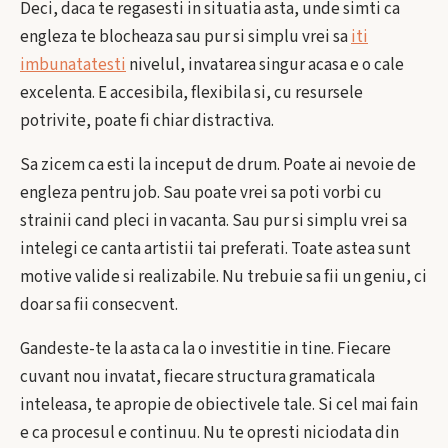
Deci, daca te regasesti in situatia asta, unde simti ca
engleza te blocheaza sau pur si simplu vrei sa
iti
imbunatatesti
nivelul, invatarea singur acasa e o cale
excelenta. E accesibila, flexibila si, cu resursele
potrivite, poate fi chiar distractiva.
Sa zicem ca esti la inceput de drum. Poate ai nevoie de
engleza pentru job. Sau poate vrei sa poti vorbi cu
strainii cand pleci in vacanta. Sau pur si simplu vrei sa
intelegi ce canta artistii tai preferati. Toate astea sunt
motive valide si realizabile. Nu trebuie sa fii un geniu, ci
doar sa fii consecvent.
Gandeste-te la asta ca la o investitie in tine. Fiecare
cuvant nou invatat, fiecare structura gramaticala
inteleasa, te apropie de obiectivele tale. Si cel mai fain
e ca procesul e continuu. Nu te opresti niciodata din