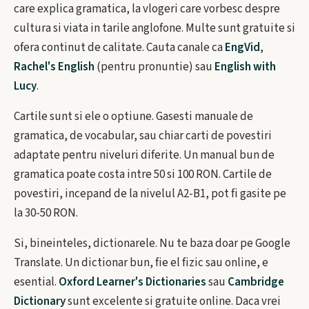
care explica gramatica, la vlogeri care vorbesc despre
cultura si viata in tarile anglofone. Multe sunt gratuite si
ofera continut de calitate. Cauta canale ca
EngVid
,
Rachel's English
(pentru pronuntie) sau
English with
Lucy
.
Cartile sunt si ele o optiune. Gasesti manuale de
gramatica, de vocabular, sau chiar carti de povestiri
adaptate pentru niveluri diferite. Un manual bun de
gramatica poate costa intre 50 si 100 RON. Cartile de
povestiri, incepand de la nivelul A2-B1, pot fi gasite pe
la 30-50 RON.
Si, bineinteles, dictionarele. Nu te baza doar pe Google
Translate. Un dictionar bun, fie el fizic sau online, e
esential.
Oxford Learner's Dictionaries
sau
Cambridge
Dictionary
sunt excelente si gratuite online. Daca vrei