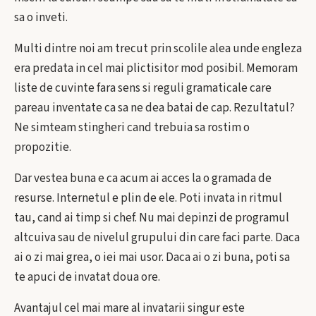
sa o inveti.
Multi dintre noi am trecut prin scolile alea unde engleza
era predata in cel mai plictisitor mod posibil. Memoram
liste de cuvinte fara sens si reguli gramaticale care
pareau inventate ca sa ne dea batai de cap. Rezultatul?
Ne simteam stingheri cand trebuia sa rostim o
propozitie.
Dar vestea buna e ca acum ai acces la o gramada de
resurse. Internetul e plin de ele. Poti invata in ritmul
tau, cand ai timp si chef. Nu mai depinzi de programul
altcuiva sau de nivelul grupului din care faci parte. Daca
ai o zi mai grea, o iei mai usor. Daca ai o zi buna, poti sa
te apuci de invatat doua ore.
Avantajul cel mai mare al invatarii singur este